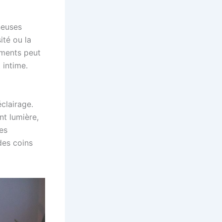
neuses
té ou la
léments peut
 intime.
clairage.
t lumière,
es
des coins