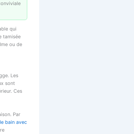
conviviale
ble qui
re tamisée
alme ou de
gge. Les
ux sont
rieur. Ces
ison. Par
de bain avec
re