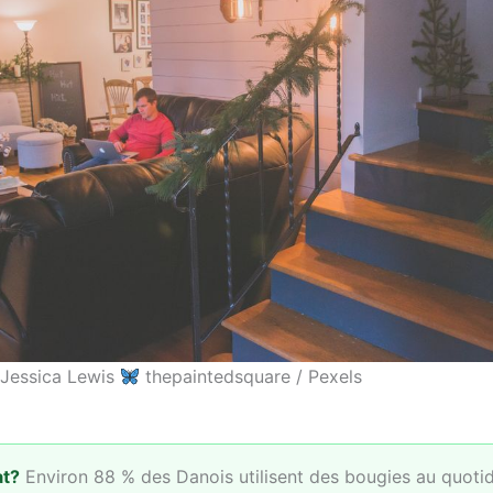
 Jessica Lewis
thepaintedsquare / Pexels
at?
Environ 88 % des Danois utilisent des bougies au quoti