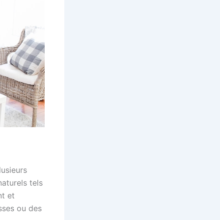
lusieurs
aturels tels
nt et
sses ou des