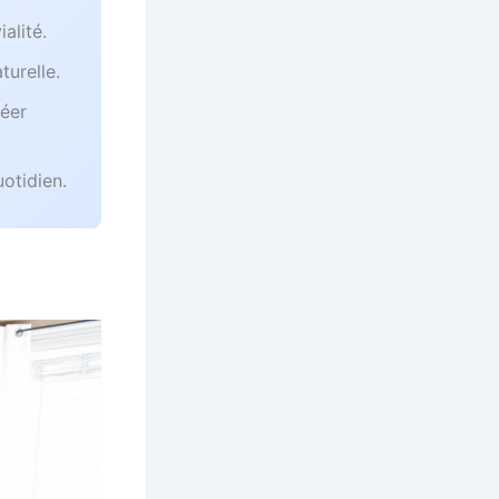
alité.
turelle.
réer
uotidien.