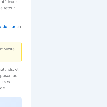
intérieure
le retour
d de mer
en
mplicité,
aturels, et
 poser les
ou ses
ide.