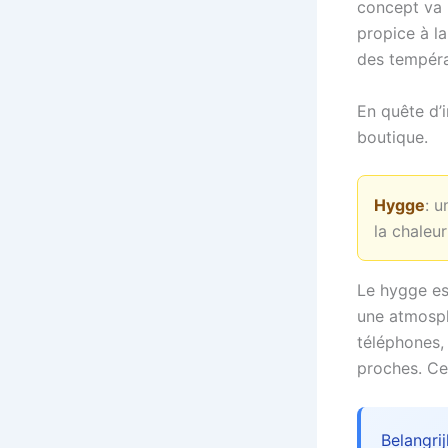
concept va 
propice à la
des tempéra
En quête d’i
boutique.
Hygge
: u
la chaleur
Le hygge es
une atmosph
téléphones,
proches. Ce
Belangri