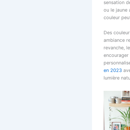
sensation d
ou le jaune
couleur peut
Des couleur
ambiance re
revanche, l
encourager 
personnalis
en 2023
ave
lumière natu