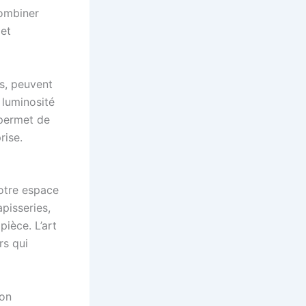
combiner
 et
s, peuvent
 luminosité
 permet de
rise.
votre espace
pisseries,
pièce. L’art
rs qui
non