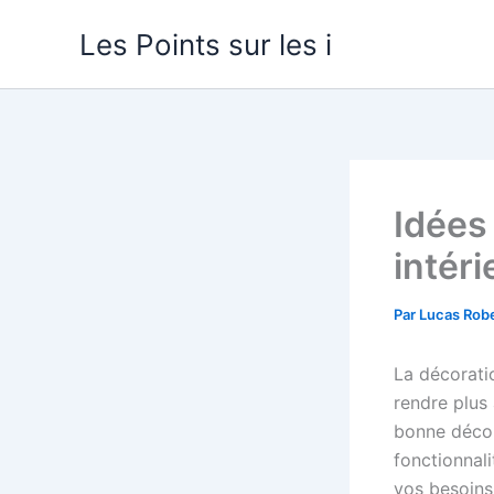
Aller
Les Points sur les i
au
contenu
Idées
intér
Par
Lucas Rob
La décorati
rendre plus 
bonne décor
fonctionnal
vos besoins