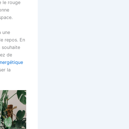
e le rouge
bonne
space.
à une
de repos. En
n souhaite
gez de
énergétique
er la