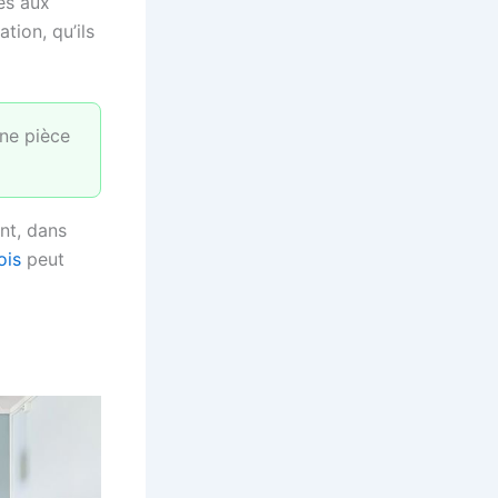
es aux
tion, qu’ils
ne pièce
nt, dans
ois
peut