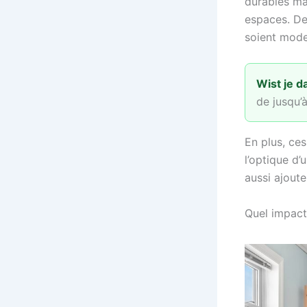
durables ma
espaces. De 
soient mode
Wist je d
de jusqu’
En plus, ce
l’optique d
aussi ajout
Quel impact 