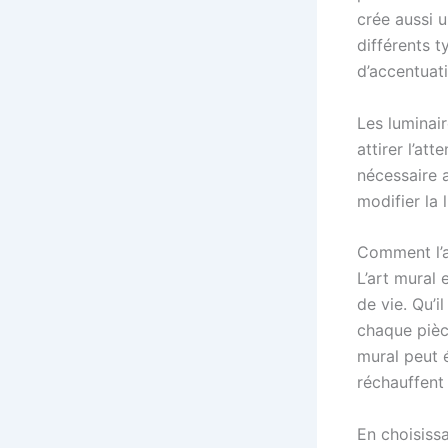
crée aussi u
différents t
d’accentuati
Les luminai
attirer l’at
nécessaire 
modifier la 
Comment l’a
L’art mural
de vie. Qu’i
chaque pièce
mural peut 
réchauffent 
En choisiss